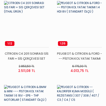
%
12
%
35
CİTROEN C4 2011 SONRASI SİS
PEUGEOT & CITROEN & FORD -
FARI + SİS ÇERÇEVESİ SET
-- PİSTON KOL YATAK TAKIMI
(İTHAL ÜRÜN )
1.4 HDI 8V ( STANDART ÖLÇÜ )
2.853,50 TL
6.175,00 TL
2.511,08 TL
4.013,75 TL