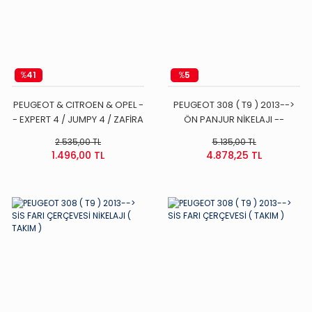
%
41
%
5
PEUGEOT & CITROEN & OPEL -
PEUGEOT 308 ( T9 ) 2013-->
- EXPERT 4 / JUMPY 4 / ZAFİRA
ÖN PANJUR NİKELAJI --
LİFE -- KAPI BANDI ÇİTASI ( ÖN
PEUGEOT YAZISIZ --
2.535,00 TL
5.135,00 TL
SOL )
1.496,00 TL
4.878,25 TL