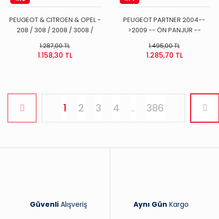
PEUGEOT & CITROEN & OPEL -
PEUGEOT PARTNER 2004--
208 / 308 / 2008 / 3008 /
>2009 -- ÖN PANJUR --
RİFTER / EXPERT 4 / BERLİNGO /
1.287,00 TL
1.495,00 TL
COMBO / VİVARO / CORSA F /
1.158,30 TL
1.285,70 TL
GRANDLAND -- ENJEKTÖR
POMPA - RAİL ARA BORU -- 1.5
DV5 MOTORLAR
1
2
3
4
..
386
Güvenli
Alışveriş
Aynı Gün
Kargo