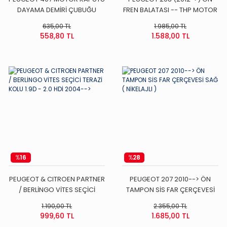
DAYAMA DEMİRİ ÇUBUĞU
FREN BALATASI -- THP MOTOR
-- LP1898
635,00 TL
1.985,00 TL
558,80 TL
1.588,00 TL
%
16
%
28
PEUGEOT & CITROEN PARTNER
PEUGEOT 207 2010--> ÖN
/ BERLİNGO VİTES SEÇİCİ
TAMPON SİS FAR ÇERÇEVESİ
TERAZİ KOLU 1.9D - 2.0 HDİ
SAĞ ( NİKELAJLI )
1.190,00 TL
2.355,00 TL
2004-->
999,60 TL
1.685,00 TL