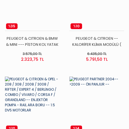
%
35
%
10
PEUGEOT & CITROEN & BMW
PEUGEOT & CITROEN --
& MINI --- PİSTON KOL YATAK
KALORİFER KLİMA MODÜLÜ (
TAKIMI 1.6 16V - EP6 - THP
REZİSTANSI ) 307 / 308 / 407 /
3.575,00 TL
6.435,00 TL
MOTORLAR ( STANDART ÖLÇÜ
C3 / C4 / C5
2.323,75 TL
5.791,50 TL
)
%
10
%
14