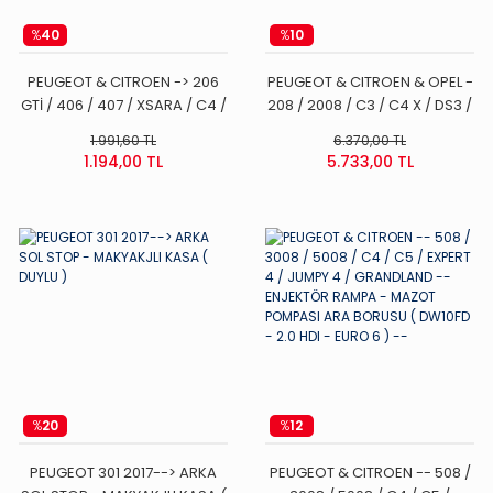
%
40
%
10
PEUGEOT & CITROEN -> 206
PEUGEOT & CITROEN & OPEL -
GTİ / 406 / 407 / XSARA / C4 /
208 / 2008 / C3 / C4 X / DS3 /
C5 MOTOR YAĞ BUHAR
CORSA F / MOKKA /
1.991,60 TL
6.370,00 TL
HORTUMU
FRONTERA
1.194,00 TL
5.733,00 TL
%
20
%
12
PEUGEOT 301 2017--> ARKA
PEUGEOT & CITROEN -- 508 /