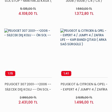
SOL STOP - MAKYAKJLI KASA (
3008 / 5008 / C4 / C5 /
DUYLU )
EXPERT 4 / JUMPY 4 /
5.135,00 TL
1.560,00 TL
GRANDLAND -- ENJEKTÖR
4.108,00 TL
1.372,80 TL
RAMPA - MAZOT POMPASI
ARA BORUSU ( DW10FD - 2.0
HDI - EURO 6 ) --
%
15
%
41
PEUGOET 307 2001-->2006 --
PEUGEOT & CITROEN & OPEL -
SİLECEK DIŞ KOLU -- ÖN SOL -
- EXPERT 4 / JUMPY 4 / ZAFİRA
-
LİFE -- KAPI BANDI ÇİTASI (
2.860,00 TL
2.535,00 TL
ARKA SAĞ SÜRGÜLÜ )
2.431,00 TL
1.496,00 TL