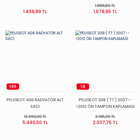
) ( YENİ MODEL )
NİKELAJLI --
1.865,50 TL
1.438,99 TL
1.678,95 TL
%
55
%
5
PEUGEOT 406 RADYATÖR ALT
PEUGEOT 308 ( T7 ) 2007--
SACI
>2012 ÖN TAMPON KAPLAMASI
12.090,00 TL
2.145,00 TL
5.440,50 TL
2.037,75 TL