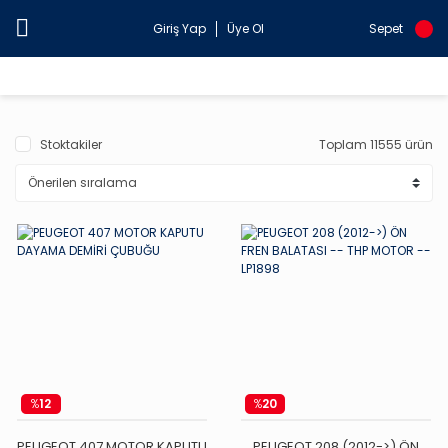
Giriş Yap
Üye Ol
Sepet
Stoktakiler
Toplam 11555 ürün
%
12
%
20
PEUGEOT 407 MOTOR KAPUTU
PEUGEOT 208 (2012->) ÖN