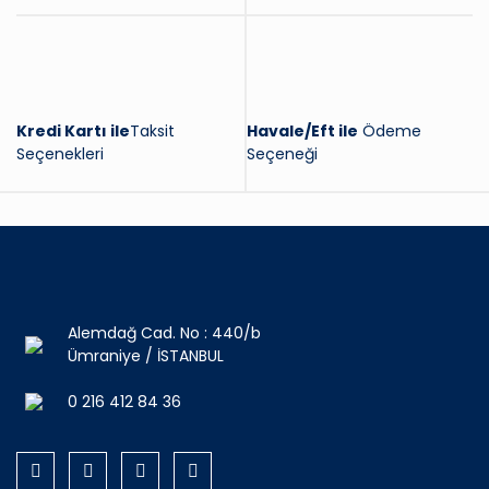
Kredi Kartı ile
Taksit
Havale/Eft ile
Ödeme
Seçenekleri
Seçeneği
Alemdağ Cad. No : 440/b
Ümraniye / İSTANBUL
0 216 412 84 36