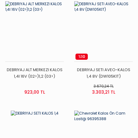
%
10
DEBRIYAJ ALT MERKEZI KALOS
DEBRIYAJ SETI AVEO-KALOS
1,4I 16V (02>)1,2 (03>)
1,4 8V (DW105KIT)
3.670,24 TL
923,00 TL
3.303,21 TL