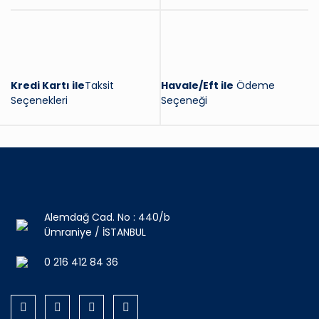
Kredi Kartı ile
Taksit
Havale/Eft ile
Ödeme
Seçenekleri
Seçeneği
Alemdağ Cad. No : 440/b
Ümraniye / İSTANBUL
0 216 412 84 36