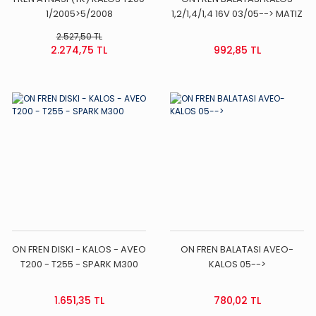
1/2005>5/2008
1,2/1,4/1,4 16V 03/05--> MATIZ
0,8/1,0 09/00-03/05-->
2.527,50 TL
LANOS 1,4/1,5 05/97-->
2.274,75 TL
992,85 TL
ON FREN DISKI - KALOS - AVEO
ON FREN BALATASI AVEO-
T200 - T255 - SPARK M300
KALOS 05-->
1.651,35 TL
780,02 TL