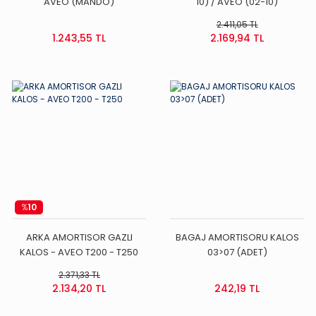
AVEO (MANDO)
10) / AVEO (02-10)
2.411,05 TL
1.243,55 TL
2.169,94 TL
%
10
ARKA AMORTISOR GAZLI
BAGAJ AMORTISORU KALOS
KALOS - AVEO T200 - T250
03>07 (ADET)
2.371,33 TL
2.134,20 TL
242,19 TL