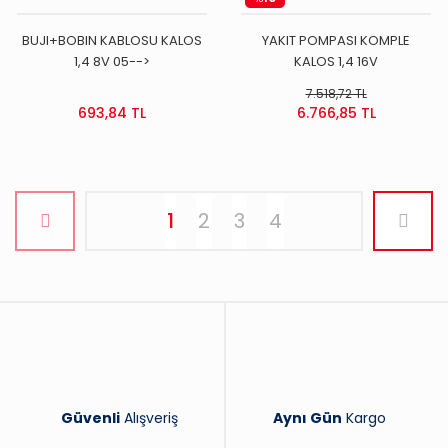
BUJI+BOBIN KABLOSU KALOS
YAKIT POMPASI KOMPLE
1,4 8V 05-->
KALOS 1,4 16V
7.518,72 TL
693,84 TL
6.766,85 TL
1
2
3
4
Güvenli
Alışveriş
Aynı Gün
Kargo