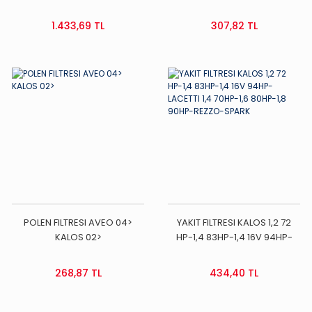
>07/CRUZE 09-> EVANDA
KALOS LACETTI TACUMA
1.433,69 TL
307,82 TL
REZZO
POLEN FILTRESI AVEO 04>
YAKIT FILTRESI KALOS 1,2 72
KALOS 02>
HP-1,4 83HP-1,4 16V 94HP-
LACETTI 1,4 70HP-1,6 80HP-1,8
90HP-REZZO-SPARK
268,87 TL
434,40 TL