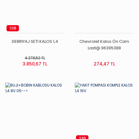
%
10
DEBRIYAJ SETI KALOS 1,4
Chevrolet Kalos Ön Cam
Lastiği 96395388
4.278,52 TL
3.850,67 TL
274,47 TL
%
10