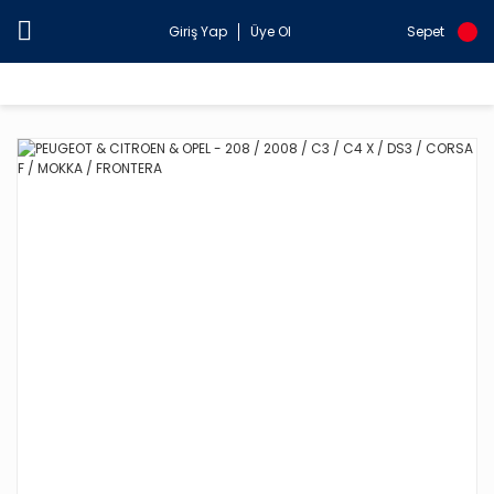
Giriş Yap
Üye Ol
Sepet