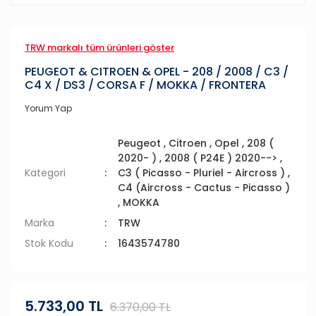
TRW markalı tüm ürünleri göster
PEUGEOT & CITROEN & OPEL - 208 / 2008 / C3 /
C4 X / DS3 / CORSA F / MOKKA / FRONTERA
Yorum Yap
Peugeot
,
Citroen
,
Opel
,
208 (
2020- )
,
2008 ( P24E ) 2020-->
,
Kategori
C3 ( Picasso - Pluriel - Aircross )
,
C4 (Aircross - Cactus - Picasso )
,
MOKKA
Marka
TRW
Stok Kodu
1643574780
5.733,00 TL
6.370,00 TL