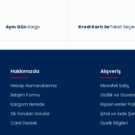
Aynı Gün
Kargo
Kredi Kartı ile
Taksit Seçen
Hakkımızda
Alışveriş
Hesap Numaralarımız
Mesafeli Satış
İletişim Formu
Gizlilik ve Güvenl
Kargom Nerede
Kişisel veriler Pol
Sık Sorulan Sorular
İptal ve İade Şart
Canlı Destek
Üyelik Bilgileri