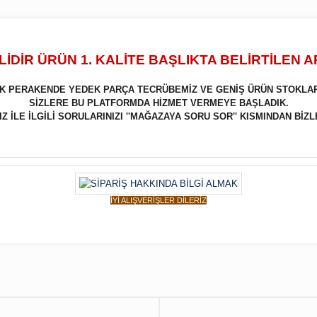
İDİR ÜRÜN 1. KALİTE BAŞLIKTA BELİRTİLEN 
LIK PERAKENDE YEDEK PARÇA TECRÜBEMİZ VE GENİŞ ÜRÜN STOKLA
SİZLERE BU PLATFORMDA HİZMET VERMEYE BAŞLADIK.
 İLE İLGİLİ SORULARINIZI ''MAĞAZAYA SORU SOR'' KISMINDAN BİZL
İYİ ALIŞVERİŞLER DİLERİZ
Bu ürüne ilk yorumu siz yapın!
Yorum Yaz