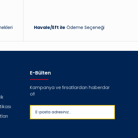
ekleri
Havale/Eft ile
Ödeme Seçeneği
E-Bülten
Kampanya ve fırsatlardan haberdar
ol!
ik
itikası
ları