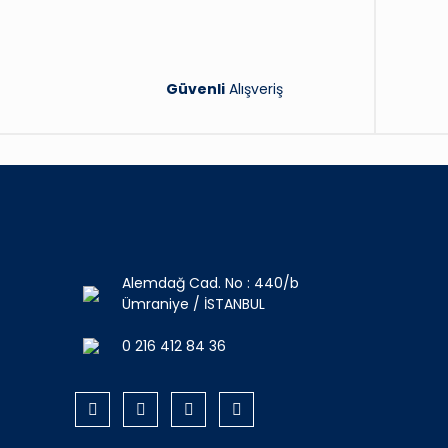
Güvenli
Alışveriş
Alemdağ Cad. No : 440/b
Ümraniye / İSTANBUL
0 216 412 84 36