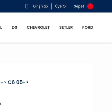
Giriş Yap
Üye Ol
Sepet
L
DS
CHEVROLET
SETLER
FORD
--> C6 05->
ı