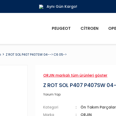
Aynı Gün Kargo!
PEUGEOT
CITROEN
OPE
ı
Z ROT SOL P407 P407SW 04--> C6 05->
ORJIN markalı tüm ürünleri göster
Z ROT SOL P407 P407SW 04
Yorum Yap
Kategori
Ön Takım Parçalar
Marka
ORJIN