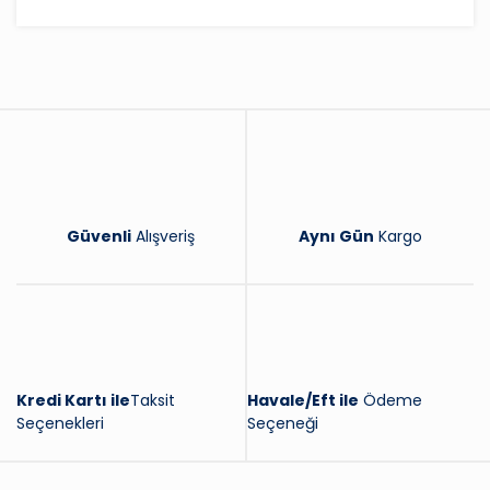
Bu ürüne ilk yorumu siz yapın!
Yorum Yaz
Güvenli
Alışveriş
Aynı Gün
Kargo
Kredi Kartı ile
Taksit
Havale/Eft ile
Ödeme
Seçenekleri
Seçeneği