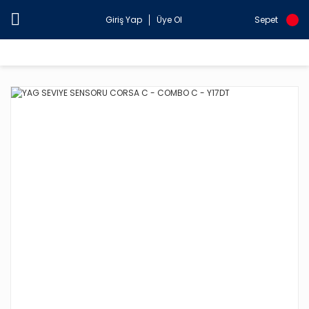
Giriş Yap
Üye Ol
Sepet