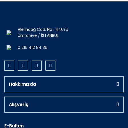
Alemdağ Cad. No : 440/b
Ümraniye / İSTANBUL
0 216 412 84 36
Hakkımızda
Alışveriş
E-Bülten