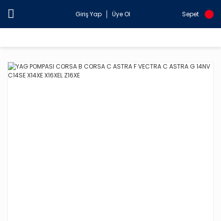
Giriş Yap
Üye Ol
Sepet