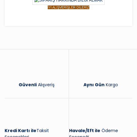
İYİ ALIŞVERİŞLER DİLERİZ
Bu ürüne ilk yorumu siz yapın!
Yorum Yaz
Güvenli
Alışveriş
Aynı Gün
Kargo
Kredi Kartı ile
Taksit
Havale/Eft ile
Ödeme