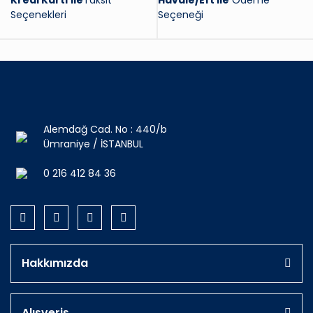
Kredi Kartı ile
Taksit
Havale/Eft ile
Ödeme
Seçenekleri
Seçeneği
Alemdağ Cad. No : 440/b
Ümraniye / İSTANBUL
0 216 412 84 36
Hakkımızda
Alışveriş