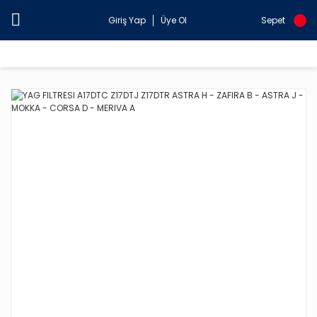
Giriş Yap
Üye Ol
Sepet