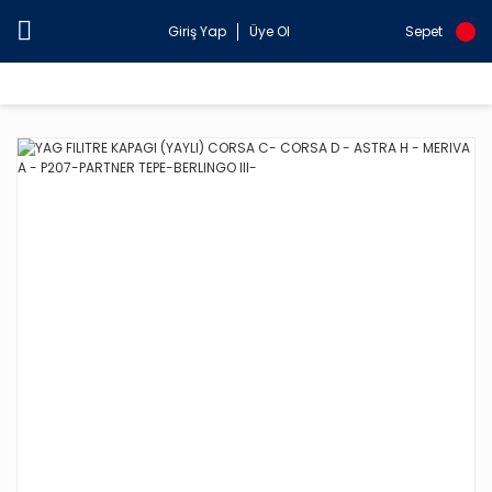
Giriş Yap
Üye Ol
Sepet