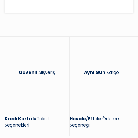
Bu ürüne ilk yorumu siz yapın!
Yorum Yaz
Güvenli
Alışveriş
Aynı Gün
Kargo
Kredi Kartı ile
Taksit
Havale/Eft ile
Ödeme
Seçenekleri
Seçeneği