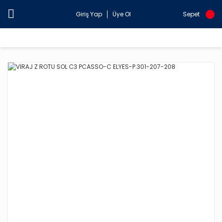
Giriş Yap
Üye Ol
Sepet