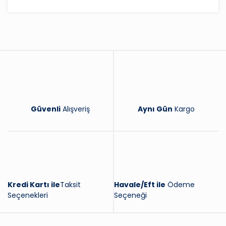
Bu ürüne ilk yorumu siz yapın!
Yorum Yaz
Güvenli
Alışveriş
Aynı Gün
Kargo
Kredi Kartı ile
Taksit
Havale/Eft ile
Ödeme
Seçenekleri
Seçeneği