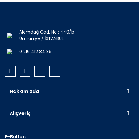
Alemdağ Cad. No : 440/b
Ümraniye / İSTANBUL
0 216 412 84 36
Hakkımızda
Alışveriş
E-Bülten