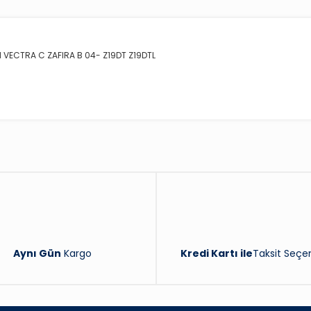
M VECTRA C ZAFIRA B 04- Z19DT Z19DTL
Bu ürüne ilk yorumu siz yapın!
Yorum Yaz
Aynı Gün
Kargo
Kredi Kartı ile
Taksit Seçen