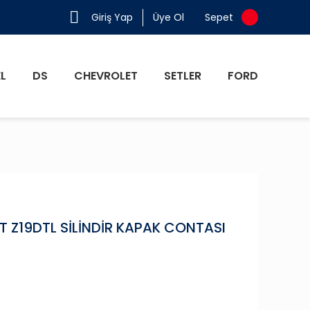
Giriş Yap
Üye Ol
Sepet
L
DS
CHEVROLET
SETLER
FORD
T Z19DTL SİLİNDİR KAPAK CONTASI