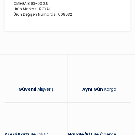
OMEGA B 93-00 2.5
Ürün Markası: ROYAL
Ürün Değişen Numarası: 608632
Bu ürüne ilk yorumu siz yapın!
Yorum Yaz
Güvenli
Alışveriş
Aynı Gün
Kargo
Kredi Kartı ile
Taksit
Havale/Eft ile
Ödeme