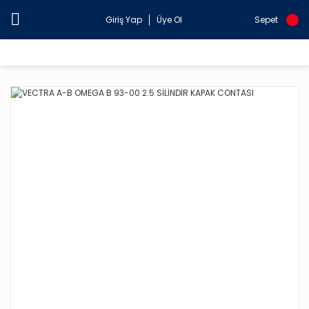
Giriş Yap
Üye Ol
Sepet