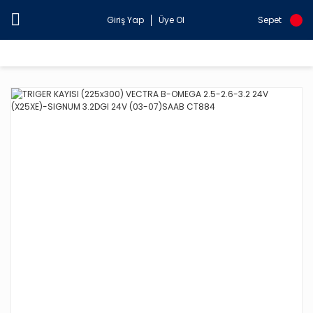
Giriş Yap
Üye Ol
Sepet