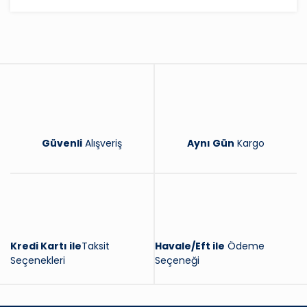
Bu ürüne ilk yorumu siz yapın!
Yorum Yaz
Güvenli
Alışveriş
Aynı Gün
Kargo
Kredi Kartı ile
Taksit
Havale/Eft ile
Ödeme
Seçenekleri
Seçeneği