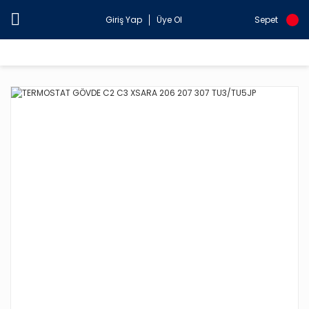
Giriş Yap
Üye Ol
Sepet