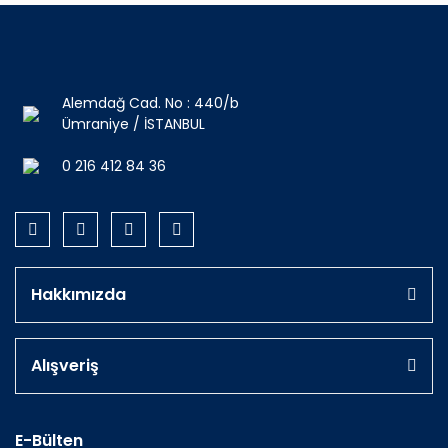
Alemdağ Cad. No : 440/b
Ümraniye / İSTANBUL
0 216 412 84 36
Hakkımızda
Alışveriş
E-Bülten