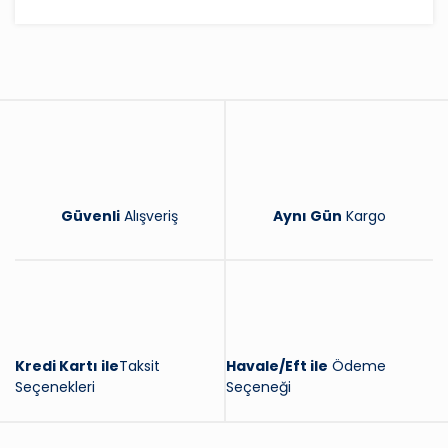
Bu ürüne ilk yorumu siz yapın!
Yorum Yaz
Güvenli
Alışveriş
Aynı Gün
Kargo
Kredi Kartı ile
Taksit
Havale/Eft ile
Ödeme
Seçenekleri
Seçeneği