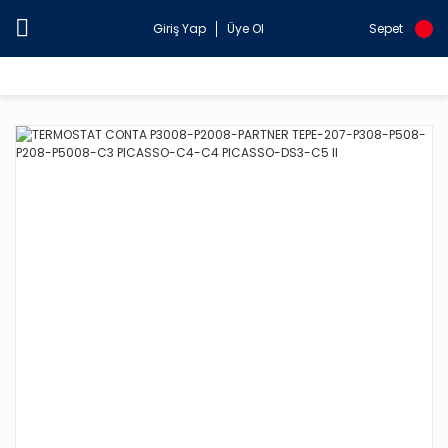
Giriş Yap
Üye Ol
Sepet