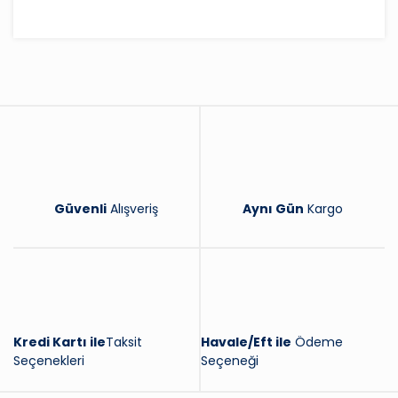
Bu ürüne ilk yorumu siz yapın!
Yorum Yaz
Güvenli
Alışveriş
Aynı Gün
Kargo
Kredi Kartı ile
Taksit
Havale/Eft ile
Ödeme
Seçenekleri
Seçeneği