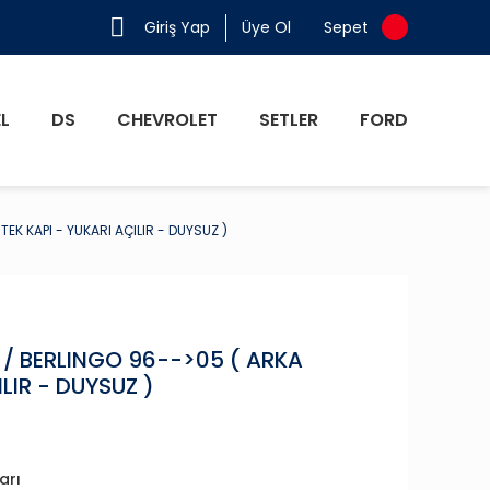
Giriş Yap
Üye Ol
Sepet
L
DS
CHEVROLET
SETLER
FORD
K KAPI - YUKARI AÇILIR - DUYSUZ )
/ BERLINGO 96-->05 ( ARKA
LIR - DUYSUZ )
arı