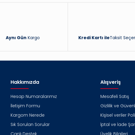
Aynı Gün
Kargo
Kredi Kartı ile
Taksit Seçen
Hakkımızda
Alışveriş
Hesap Numaralarımız
Mesafeli Satış
İletişim Formu
Gizlilik ve Güvenl
Kargom Nerede
Kişisel veriler Pol
Sık Sorulan Sorular
İptal ve İade Şart
Canlı Destek
Üyelik Bilgileri