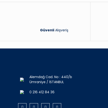
Güvenli
Alışveriş
Alemdağ Cad. No : 440/b
Ümraniye / İSTANBUL
0 216 412 84 36