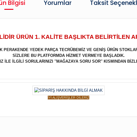
ün Bilgisi
Yorumlar
Taksit Seçenekl
İDİR ÜRÜN 1. KALİTE BAŞLIKTA BELİRTİLEN 
LIK PERAKENDE YEDEK PARÇA TECRÜBEMİZ VE GENİŞ ÜRÜN STOKLA
SİZLERE BU PLATFORMDA HİZMET VERMEYE BAŞLADIK.
 İLE İLGİLİ SORULARINIZI ''MAĞAZAYA SORU SOR'' KISMINDAN BİZL
İYİ ALIŞVERİŞLER DİLERİZ
Bu ürüne ilk yorumu siz yapın!
Yorum Yaz