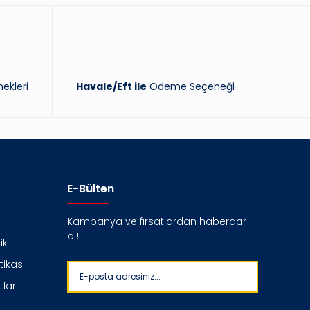
ekleri
Havale/Eft ile
Ödeme Seçeneği
E-Bülten
Kampanya ve fırsatlardan haberdar
ol!
ik
itikası
ları