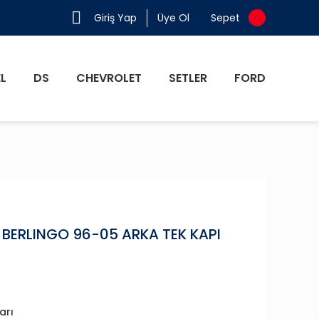
Giriş Yap
Üye Ol
Sepet
L
DS
CHEVROLET
SETLER
FORD
BERLINGO 96-05 ARKA TEK KAPI
arı