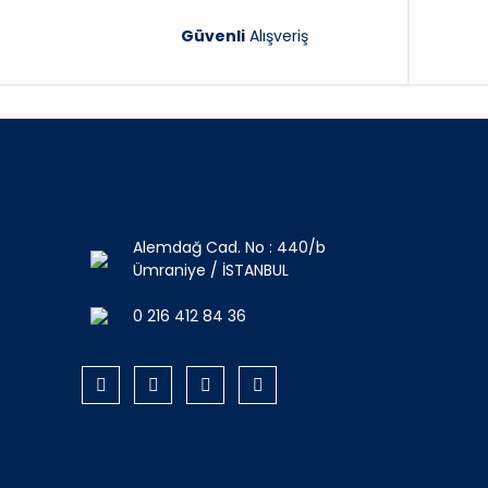
Güvenli
Alışveriş
Alemdağ Cad. No : 440/b
Ümraniye / İSTANBUL
0 216 412 84 36