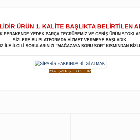
İDİR ÜRÜN 1. KALİTE BAŞLIKTA BELİRTİLEN 
LIK PERAKENDE YEDEK PARÇA TECRÜBEMİZ VE GENİŞ ÜRÜN STOKLA
SİZLERE BU PLATFORMDA HİZMET VERMEYE BAŞLADIK.
 İLE İLGİLİ SORULARINIZI ''MAĞAZAYA SORU SOR'' KISMINDAN BİZL
İYİ ALIŞVERİŞLER DİLERİZ
Bu ürüne ilk yorumu siz yapın!
Yorum Yaz