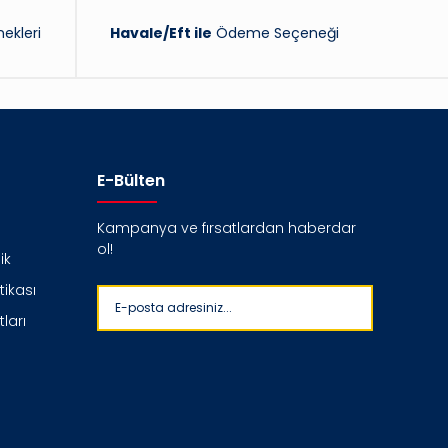
ekleri
Havale/Eft ile
Ödeme Seçeneği
E-Bülten
Kampanya ve fırsatlardan haberdar
ol!
ik
itikası
ları