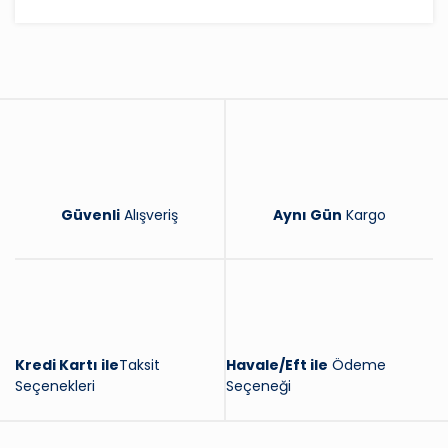
Bu ürüne ilk yorumu siz yapın!
Yorum Yaz
Güvenli
Alışveriş
Aynı Gün
Kargo
Kredi Kartı ile
Taksit
Havale/Eft ile
Ödeme
Seçenekleri
Seçeneği