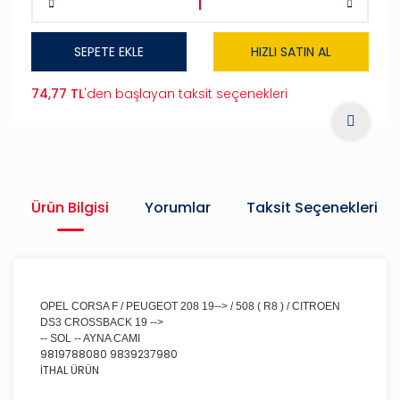
SEPETE EKLE
HIZLI SATIN AL
74,77 TL
'den başlayan taksit seçenekleri
Ürün Bilgisi
Yorumlar
Taksit Seçenekleri
OPEL CORSA F / PEUGEOT 208 19--> / 508 ( R8 ) / CITROEN
DS3 CROSSBACK 19 -->
-- SOL -- AYNA CAMI
9819788080 9839237980
İTHAL ÜRÜN