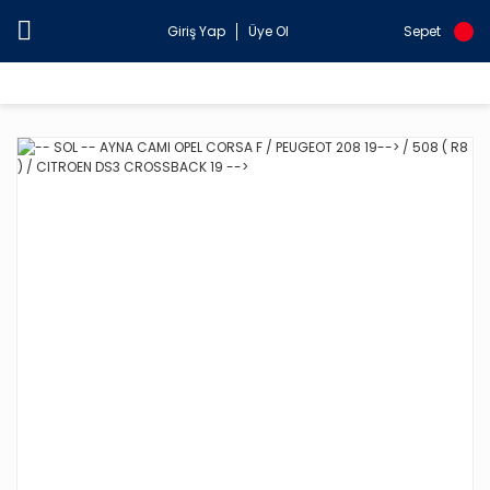
Giriş Yap
Üye Ol
Sepet