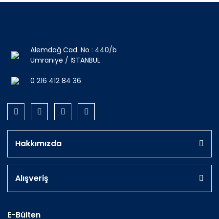
Alemdağ Cad. No : 440/b
Ümraniye / İSTANBUL
0 216 412 84 36
Hakkımızda
Alışveriş
E-Bülten