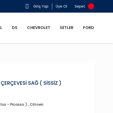
Giriş Yap
Üye Ol
Sepet
L
DS
CHEVROLET
SETLER
FORD
ÇERÇEVESİ SAĞ ( SİSSİZ )
tus - Picasso )
,
Citroen