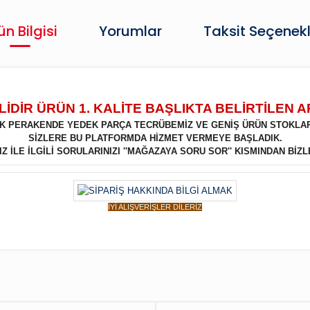
ün Bilgisi
Yorumlar
Taksit Seçenekl
İDİR ÜRÜN 1. KALİTE BAŞLIKTA BELİRTİLEN 
LIK PERAKENDE YEDEK PARÇA TECRÜBEMİZ VE GENİŞ ÜRÜN STOKLA
SİZLERE BU PLATFORMDA HİZMET VERMEYE BAŞLADIK.
 İLE İLGİLİ SORULARINIZI ''MAĞAZAYA SORU SOR'' KISMINDAN BİZL
İYİ ALIŞVERİŞLER DİLERİZ
Bu ürüne ilk yorumu siz yapın!
Yorum Yaz