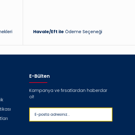
ekleri
Havale/Eft ile
Ödeme Seçeneği
E-Bülten
Kampanya ve fırsatlardan haberdar
ol!
ik
itikası
ları