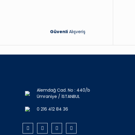
Güvenli
Alışveriş
Alemdağ Cad. No : 440/b
Ümraniye / İSTANBUL
0 216 412 84 36