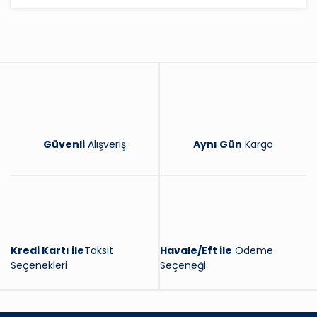
Bu ürüne ilk yorumu siz yapın!
Yorum Yaz
Güvenli
Alışveriş
Aynı Gün
Kargo
Kredi Kartı ile
Taksit
Havale/Eft ile
Ödeme
Seçenekleri
Seçeneği