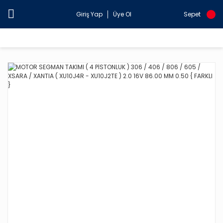
Giriş Yap
Üye Ol
Sepet