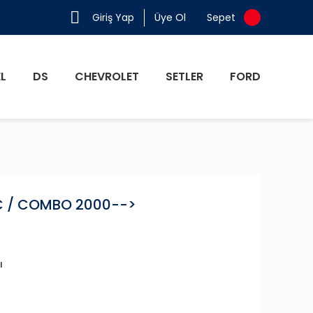
Giriş Yap
Üye Ol
Sepet
L
DS
CHEVROLET
SETLER
FORD
C / COMBO 2000-->
ı