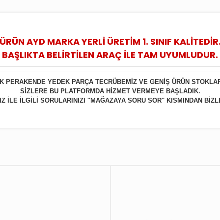
ÜRÜN AYD MARKA YERLİ ÜRETİM 1. SINIF KALİTEDİR
BAŞLIKTA BELİRTİLEN ARAÇ İLE TAM UYUMLUDUR.
LIK PERAKENDE YEDEK PARÇA TECRÜBEMİZ VE GENİŞ ÜRÜN STOKLA
SİZLERE BU PLATFORMDA HİZMET VERMEYE BAŞLADIK.
 İLE İLGİLİ SORULARINIZI ''MAĞAZAYA SORU SOR'' KISMINDAN BİZL
Bu ürüne ilk yorumu siz yapın!
Yorum Yaz