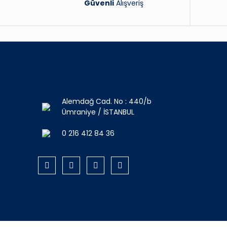
Güvenli
Alışveriş
Alemdağ Cad. No : 440/b
Ümraniye / İSTANBUL
0 216 412 84 36