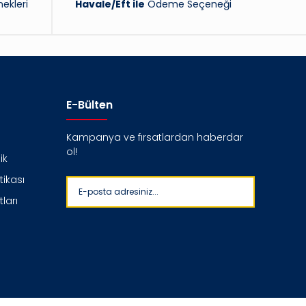
ekleri
Havale/Eft ile
Ödeme Seçeneği
E-Bülten
Kampanya ve fırsatlardan haberdar
ol!
ik
itikası
ları