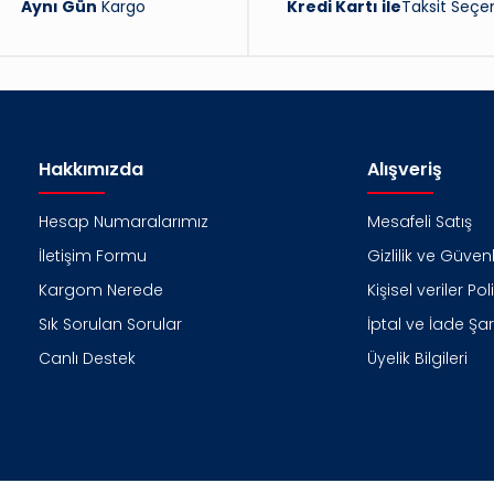
Aynı Gün
Kargo
Kredi Kartı ile
Taksit Seçen
Hakkımızda
Alışveriş
Hesap Numaralarımız
Mesafeli Satış
İletişim Formu
Gizlilik ve Güvenl
Kargom Nerede
Kişisel veriler Pol
Sık Sorulan Sorular
İptal ve İade Şart
Canlı Destek
Üyelik Bilgileri