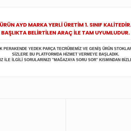
ÜRÜN AYD MARKA YERLİ ÜRETİM 1. SINIF KALİTEDİR
BAŞLIKTA BELİRTİLEN ARAÇ İLE TAM UYUMLUDUR.
LIK PERAKENDE YEDEK PARÇA TECRÜBEMİZ VE GENİŞ ÜRÜN STOKLA
SİZLERE BU PLATFORMDA HİZMET VERMEYE BAŞLADIK.
 İLE İLGİLİ SORULARINIZI ''MAĞAZAYA SORU SOR'' KISMINDAN BİZL
Bu ürüne ilk yorumu siz yapın!
Yorum Yaz