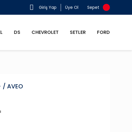
Giriş Yap
Üye Ol
Sepet
L
DS
CHEVROLET
SETLER
FORD
 / AVEO
ı