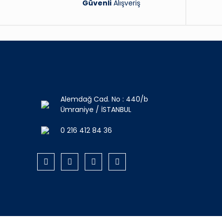
Güvenli
Alışveriş
Alemdağ Cad. No : 440/b
Ümraniye / İSTANBUL
0 216 412 84 36