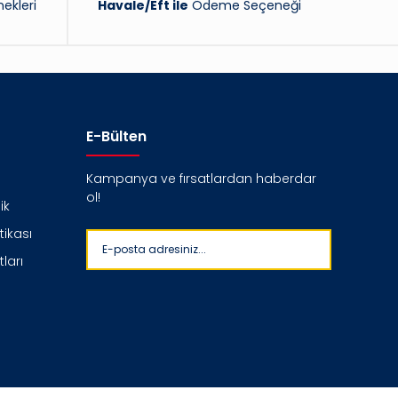
ekleri
Havale/Eft ile
Ödeme Seçeneği
E-Bülten
Kampanya ve fırsatlardan haberdar
ol!
ik
itikası
ları