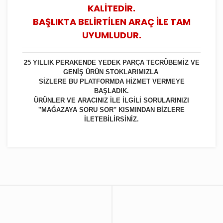
KALİTEDİR.
BAŞLIKTA BELİRTİLEN ARAÇ İLE TAM
UYUMLUDUR.
25 YILLIK PERAKENDE YEDEK PARÇA TECRÜBEMİZ VE
GENİŞ ÜRÜN STOKLARIMIZLA
SİZLERE BU PLATFORMDA HİZMET VERMEYE
BAŞLADIK.
ÜRÜNLER VE ARACINIZ İLE İLGİLİ SORULARINIZI
''MAĞAZAYA SORU SOR'' KISMINDAN BİZLERE
İLETEBİLİRSİNİZ.
Bu ürüne ilk yorumu siz yapın!
Yorum Yaz