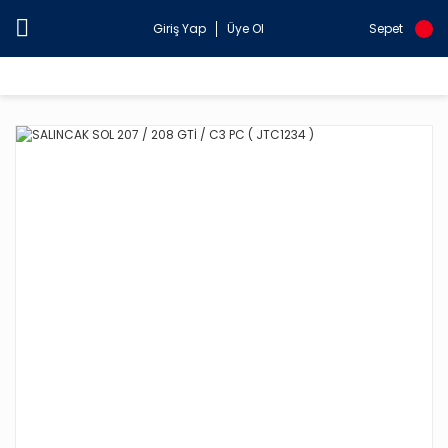
Giriş Yap
Üye Ol
Sepet