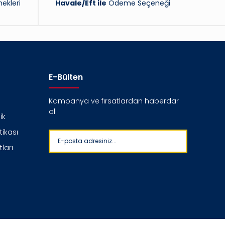
ekleri
Havale/Eft ile
Ödeme Seçeneği
E-Bülten
Kampanya ve fırsatlardan haberdar
ol!
ik
itikası
ları