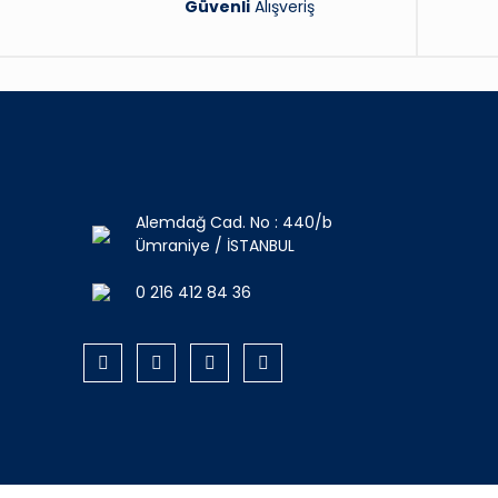
Güvenli
Alışveriş
Alemdağ Cad. No : 440/b
Ümraniye / İSTANBUL
0 216 412 84 36