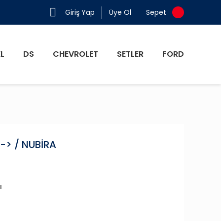
Giriş Yap
Üye Ol
Sepet
L
DS
CHEVROLET
SETLER
FORD
-> / NUBİRA
ı