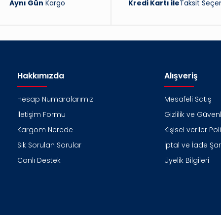
Aynı Gün
Kargo
Kredi Kartı ile
Taksit Seçen
Hakkımızda
Alışveriş
Hesap Numaralarımız
Mesafeli Satış
İletişim Formu
Gizlilik ve Güvenl
Kargom Nerede
Kişisel veriler Pol
Sık Sorulan Sorular
İptal ve İade Şart
Canlı Destek
Üyelik Bilgileri