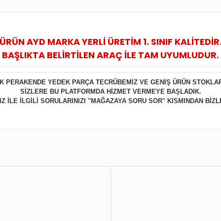
ÜRÜN AYD MARKA YERLİ ÜRETİM 1. SINIF KALİTEDİR
BAŞLIKTA BELİRTİLEN ARAÇ İLE TAM UYUMLUDUR.
LIK PERAKENDE YEDEK PARÇA TECRÜBEMİZ VE GENİŞ ÜRÜN STOKLA
SİZLERE BU PLATFORMDA HİZMET VERMEYE BAŞLADIK.
 İLE İLGİLİ SORULARINIZI ''MAĞAZAYA SORU SOR'' KISMINDAN BİZL
Bu ürüne ilk yorumu siz yapın!
Yorum Yaz