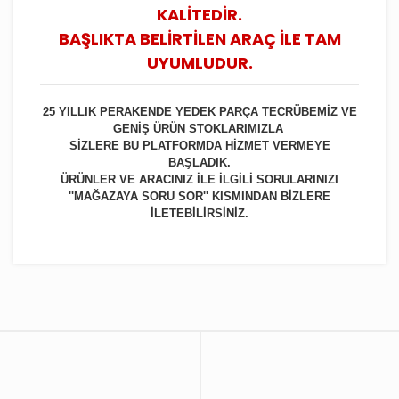
KALİTEDİR.
BAŞLIKTA BELİRTİLEN ARAÇ İLE TAM
UYUMLUDUR.
25 YILLIK PERAKENDE YEDEK PARÇA TECRÜBEMİZ VE
GENİŞ ÜRÜN STOKLARIMIZLA
SİZLERE BU PLATFORMDA HİZMET VERMEYE
BAŞLADIK.
ÜRÜNLER VE ARACINIZ İLE İLGİLİ SORULARINIZI
''MAĞAZAYA SORU SOR'' KISMINDAN BİZLERE
İLETEBİLİRSİNİZ.
Bu ürüne ilk yorumu siz yapın!
Yorum Yaz