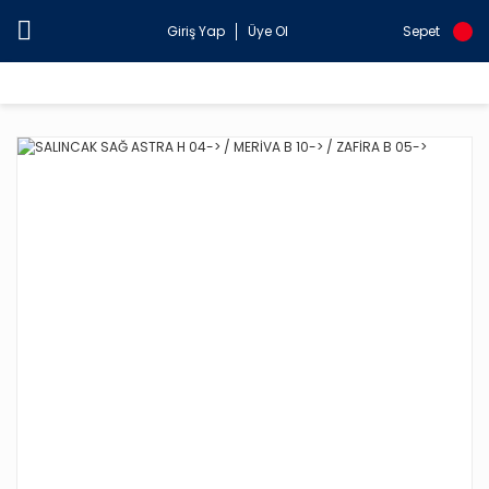
Giriş Yap
Üye Ol
Sepet