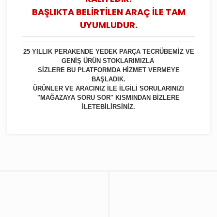
BAŞLIKTA BELİRTİLEN ARAÇ İLE TAM
UYUMLUDUR.
25 YILLIK PERAKENDE YEDEK PARÇA TECRÜBEMİZ VE
GENİŞ ÜRÜN STOKLARIMIZLA
SİZLERE BU PLATFORMDA HİZMET VERMEYE
BAŞLADIK.
ÜRÜNLER VE ARACINIZ İLE İLGİLİ SORULARINIZI
''MAĞAZAYA SORU SOR'' KISMINDAN BİZLERE
İLETEBİLİRSİNİZ.
Bu ürüne ilk yorumu siz yapın!
Yorum Yaz