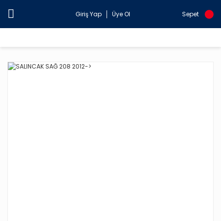
Giriş Yap
Üye Ol
Sepet