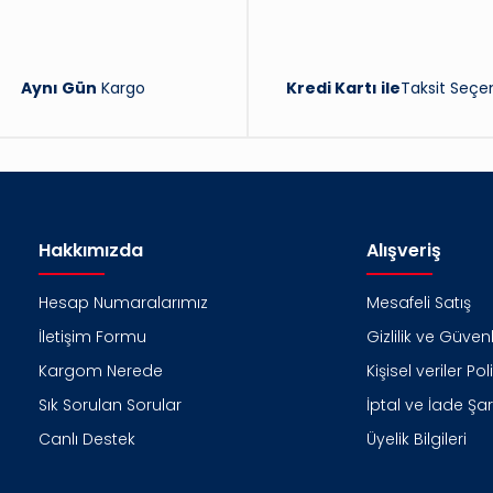
Aynı Gün
Kargo
Kredi Kartı ile
Taksit Seçen
Hakkımızda
Alışveriş
Hesap Numaralarımız
Mesafeli Satış
İletişim Formu
Gizlilik ve Güvenl
Kargom Nerede
Kişisel veriler Pol
Sık Sorulan Sorular
İptal ve İade Şart
Canlı Destek
Üyelik Bilgileri