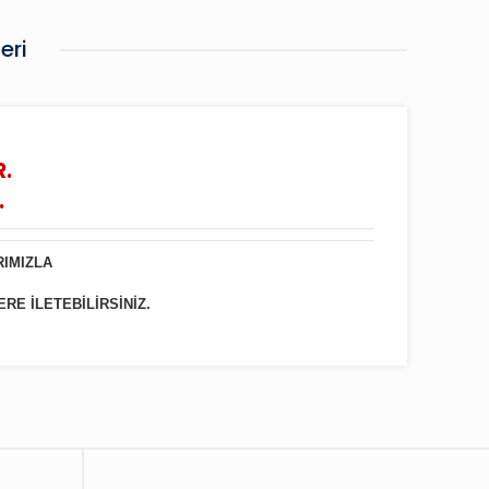
eri
R.
.
RIMIZLA
ERE İLETEBİLİRSİNİZ.