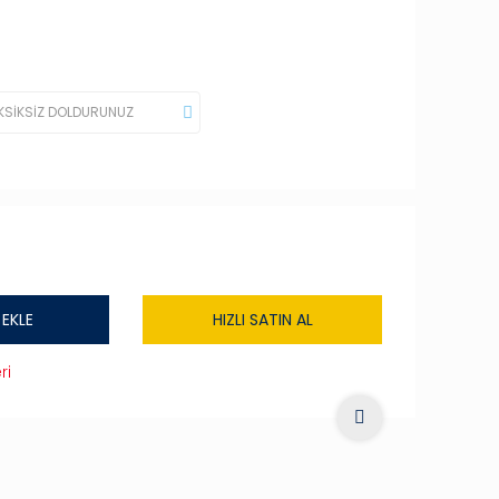
 EKLE
HIZLI SATIN AL
ri