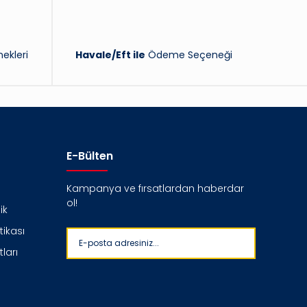
ekleri
Havale/Eft ile
Ödeme Seçeneği
E-Bülten
Kampanya ve fırsatlardan haberdar
ol!
ik
itikası
ları