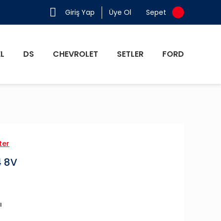
Giriş Yap
Üye Ol
Sepet
L
DS
CHEVROLET
SETLER
FORD
ter
4 8V
ı