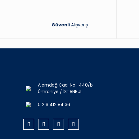
Güvenli
Alışveriş
Alemdağ Cad. No : 440/b
Ümraniye / İSTANBUL
0 216 412 84 36