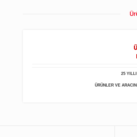
Ür
Ü
25 YIL
ÜRÜNLER VE ARACINIZ