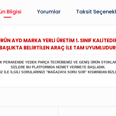
ün Bilgisi
Yorumlar
Taksit Seçenekl
RÜN AYD MARKA YERLİ ÜRETİM 1. SINIF KALİTEDİ
BAŞLIKTA BELİRTİLEN ARAÇ İLE TAM UYUMLUDUR
LIK PERAKENDE YEDEK PARÇA TECRÜBEMİZ VE GENİŞ ÜRÜN STOKLA
SİZLERE BU PLATFORMDA HİZMET VERMEYE BAŞLADIK.
 İLE İLGİLİ SORULARINIZI ''MAĞAZAYA SORU SOR'' KISMINDAN BİZL
Bu ürüne ilk yorumu siz yapın!
Yorum Yaz