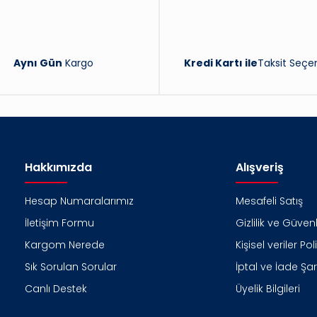
Aynı Gün
Kargo
Kredi Kartı ile
Taksit Seçen
Hakkımızda
Alışveriş
Hesap Numaralarımız
Mesafeli Satış
İletişim Formu
Gizlilik ve Güvenl
Kargom Nerede
Kişisel veriler Pol
Sık Sorulan Sorular
İptal ve İade Şart
Canlı Destek
Üyelik Bilgileri