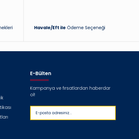
ekleri
Havale/Eft ile
Ödeme Seçeneği
E-Bülten
Kampanya ve fırsatlardan haberdar
ol!
ik
itikası
ları