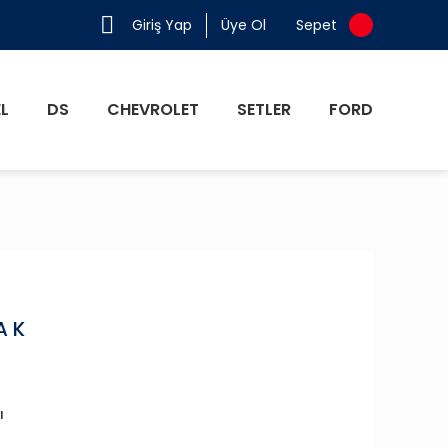
Giriş Yap
Üye Ol
Sepet
L
DS
CHEVROLET
SETLER
FORD
A K
ı