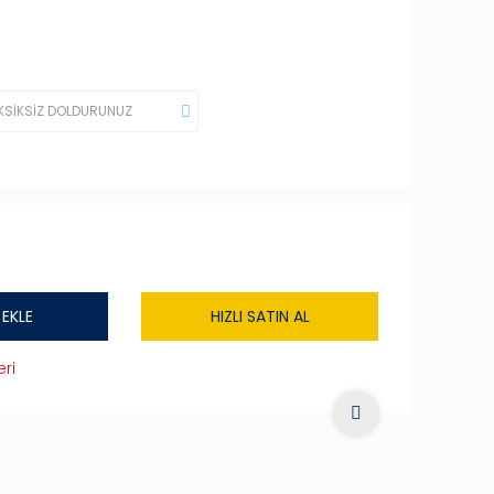
 EKLE
HIZLI SATIN AL
ri