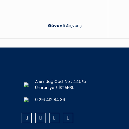
Güvenli
Alışveriş
Alemdağ Cad. No : 440/b
Ümraniye / İSTANBUL
0 216 412 84 36