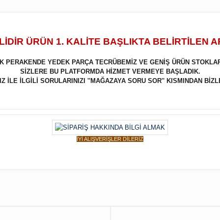
İDİR ÜRÜN 1. KALİTE BAŞLIKTA BELİRTİLEN 
LIK PERAKENDE YEDEK PARÇA TECRÜBEMİZ VE GENİŞ ÜRÜN STOKLA
SİZLERE BU PLATFORMDA HİZMET VERMEYE BAŞLADIK.
 İLE İLGİLİ SORULARINIZI ''MAĞAZAYA SORU SOR'' KISMINDAN BİZL
İYİ ALIŞVERİŞLER DİLERİZ
Bu ürüne ilk yorumu siz yapın!
Yorum Yaz