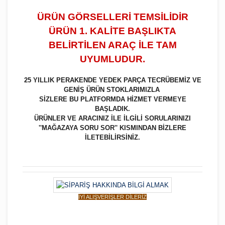
ÜRÜN GÖRSELLERİ TEMSİLİDİR
ÜRÜN 1. KALİTE BAŞLIKTA
BELİRTİLEN ARAÇ İLE TAM
UYUMLUDUR.
25 YILLIK PERAKENDE YEDEK PARÇA TECRÜBEMİZ VE
GENİŞ ÜRÜN STOKLARIMIZLA
SİZLERE BU PLATFORMDA HİZMET VERMEYE
BAŞLADIK.
ÜRÜNLER VE ARACINIZ İLE İLGİLİ SORULARINIZI
''MAĞAZAYA SORU SOR'' KISMINDAN BİZLERE
İLETEBİLİRSİNİZ.
İYİ ALIŞVERİŞLER DİLERİZ
Bu ürüne ilk yorumu siz yapın!