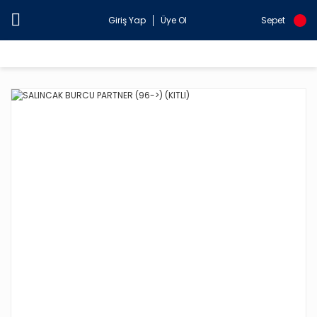
Giriş Yap
Üye Ol
Sepet