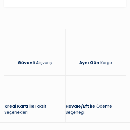
Bu ürüne ilk yorumu siz yapın!
Yorum Yaz
Güvenli
Alışveriş
Aynı Gün
Kargo
Kredi Kartı ile
Taksit
Havale/Eft ile
Ödeme
Seçenekleri
Seçeneği