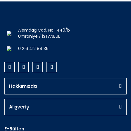
Alemdağ Cad. No : 440/b
Ümraniye / İSTANBUL
0 216 412 84 36
Hakkımızda
Alışveriş
E-Bülten