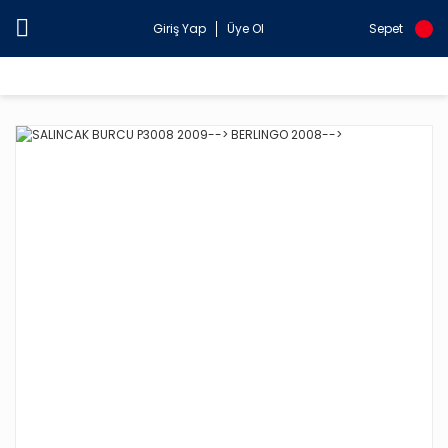
Giriş Yap
Üye Ol
Sepet