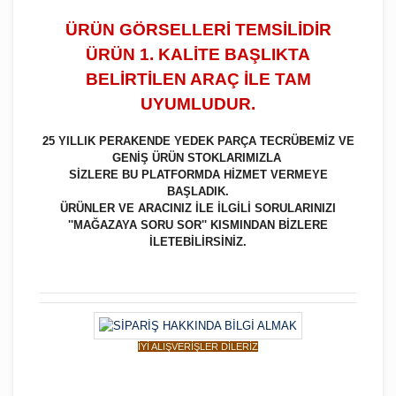
ÜRÜN GÖRSELLERİ TEMSİLİDİR
ÜRÜN 1. KALİTE BAŞLIKTA
BELİRTİLEN ARAÇ İLE TAM
UYUMLUDUR.
25 YILLIK PERAKENDE YEDEK PARÇA TECRÜBEMİZ VE
GENİŞ ÜRÜN STOKLARIMIZLA
SİZLERE BU PLATFORMDA HİZMET VERMEYE
BAŞLADIK.
ÜRÜNLER VE ARACINIZ İLE İLGİLİ SORULARINIZI
''MAĞAZAYA SORU SOR'' KISMINDAN BİZLERE
İLETEBİLİRSİNİZ.
İYİ ALIŞVERİŞLER DİLERİZ
Bu ürüne ilk yorumu siz yapın!