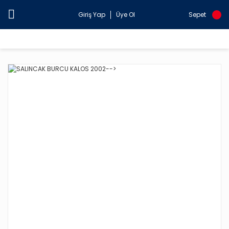
Giriş Yap
Üye Ol
Sepet