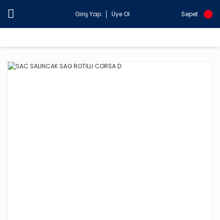
Giriş Yap
Üye Ol
Sepet