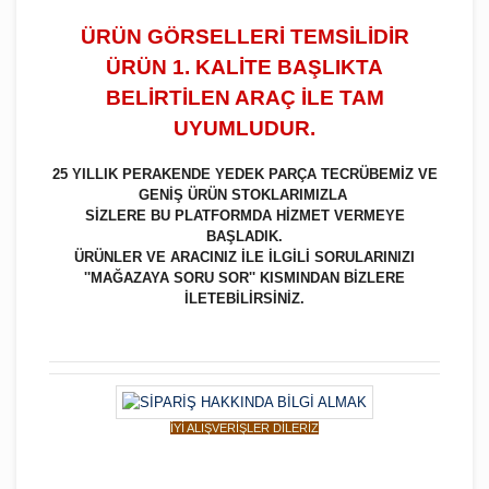
ÜRÜN GÖRSELLERİ TEMSİLİDİR
ÜRÜN 1. KALİTE BAŞLIKTA
BELİRTİLEN ARAÇ İLE TAM
UYUMLUDUR.
25 YILLIK PERAKENDE YEDEK PARÇA TECRÜBEMİZ VE
GENİŞ ÜRÜN STOKLARIMIZLA
SİZLERE BU PLATFORMDA HİZMET VERMEYE
BAŞLADIK.
ÜRÜNLER VE ARACINIZ İLE İLGİLİ SORULARINIZI
''MAĞAZAYA SORU SOR'' KISMINDAN BİZLERE
İLETEBİLİRSİNİZ.
İYİ ALIŞVERİŞLER DİLERİZ
Bu ürüne ilk yorumu siz yapın!