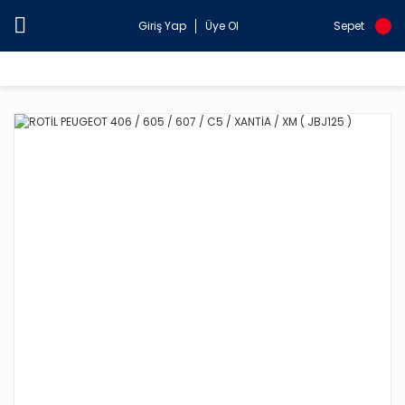
Giriş Yap
Üye Ol
Sepet