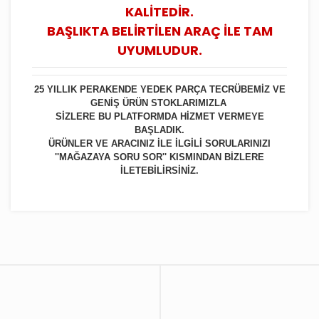
KALİTEDİR.
BAŞLIKTA BELİRTİLEN ARAÇ İLE TAM
UYUMLUDUR.
25 YILLIK PERAKENDE YEDEK PARÇA TECRÜBEMİZ VE
GENİŞ ÜRÜN STOKLARIMIZLA
SİZLERE BU PLATFORMDA HİZMET VERMEYE
BAŞLADIK.
ÜRÜNLER VE ARACINIZ İLE İLGİLİ SORULARINIZI
''MAĞAZAYA SORU SOR'' KISMINDAN BİZLERE
İLETEBİLİRSİNİZ.
Bu ürüne ilk yorumu siz yapın!
Yorum Yaz