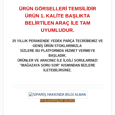
ÜRÜN GÖRSELLERİ TEMSİLİDİR
ÜRÜN 1. KALİTE BAŞLIKTA
BELİRTİLEN ARAÇ İLE TAM
UYUMLUDUR.
25 YILLIK PERAKENDE YEDEK PARÇA TECRÜBEMİZ VE
GENİŞ ÜRÜN STOKLARIMIZLA
SİZLERE BU PLATFORMDA HİZMET VERMEYE
BAŞLADIK.
ÜRÜNLER VE ARACINIZ İLE İLGİLİ SORULARINIZI
''MAĞAZAYA SORU SOR'' KISMINDAN BİZLERE
İLETEBİLİRSİNİZ.
İYİ ALIŞVERİŞLER DİLERİZ
Bu ürüne ilk yorumu siz yapın!