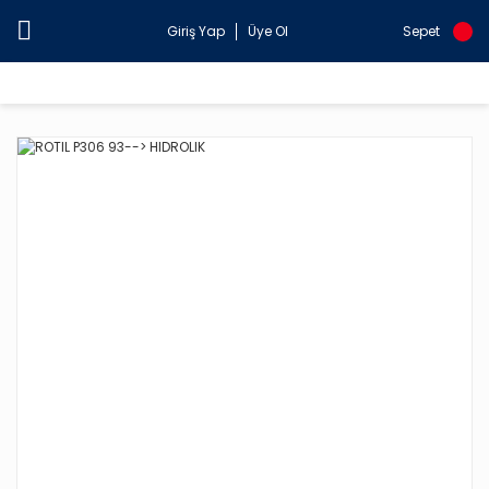
Giriş Yap
Üye Ol
Sepet