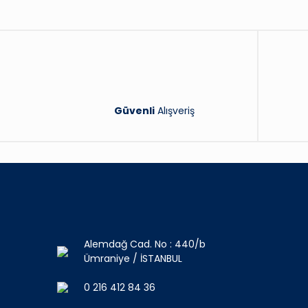
Güvenli
Alışveriş
Alemdağ Cad. No : 440/b
Ümraniye / İSTANBUL
0 216 412 84 36