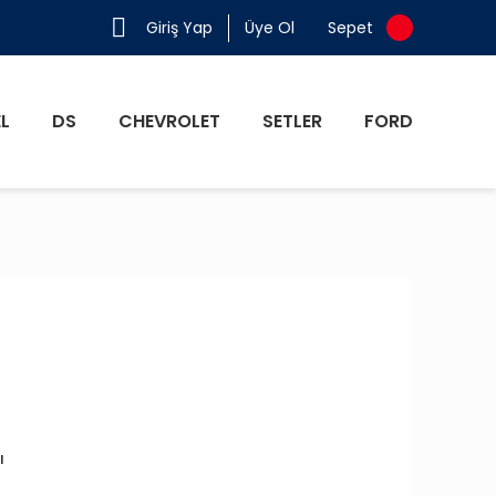
Giriş Yap
Üye Ol
Sepet
L
DS
CHEVROLET
SETLER
FORD
ı