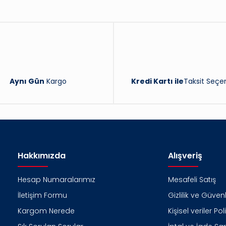
Yorum Yaz
Aynı Gün
Kargo
Kredi Kartı ile
Taksit Seçen
Hakkımızda
Alışveriş
Hesap Numaralarımız
Mesafeli Satış
İletişim Formu
Gizlilik ve Güvenl
Kargom Nerede
Kişisel veriler Pol