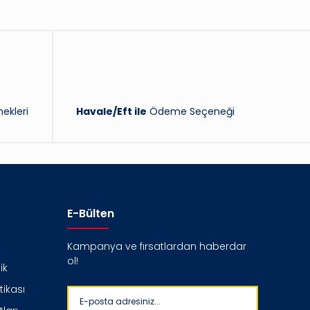
ekleri
Havale/Eft ile
Ödeme Seçeneği
E-Bülten
Kampanya ve fırsatlardan haberdar
ol!
ik
itikası