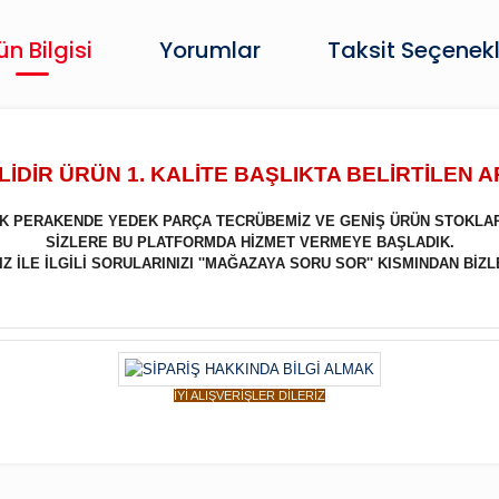
ün Bilgisi
Yorumlar
Taksit Seçenekl
İDİR ÜRÜN 1. KALİTE BAŞLIKTA BELİRTİLEN 
LIK PERAKENDE YEDEK PARÇA TECRÜBEMİZ VE GENİŞ ÜRÜN STOKLA
SİZLERE BU PLATFORMDA HİZMET VERMEYE BAŞLADIK.
 İLE İLGİLİ SORULARINIZI ''MAĞAZAYA SORU SOR'' KISMINDAN BİZL
İYİ ALIŞVERİŞLER DİLERİZ
Bu ürüne ilk yorumu siz yapın!