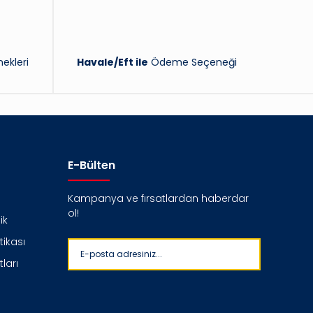
ekleri
Havale/Eft ile
Ödeme Seçeneği
E-Bülten
Kampanya ve fırsatlardan haberdar
ol!
ik
itikası
ları