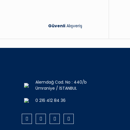
Güvenli
Alışveriş
Alemdağ Cad. No : 440/b
Ümraniye / İSTANBUL
0 216 412 84 36