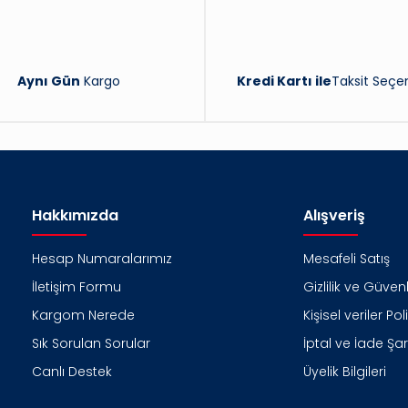
Aynı Gün
Kargo
Kredi Kartı ile
Taksit Seçen
Hakkımızda
Alışveriş
Hesap Numaralarımız
Mesafeli Satış
İletişim Formu
Gizlilik ve Güvenl
Kargom Nerede
Kişisel veriler Pol
Sık Sorulan Sorular
İptal ve İade Şart
Canlı Destek
Üyelik Bilgileri