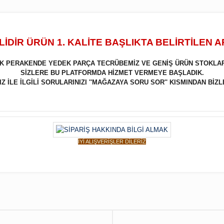
İDİR ÜRÜN 1. KALİTE BAŞLIKTA BELİRTİLEN 
LIK PERAKENDE YEDEK PARÇA TECRÜBEMİZ VE GENİŞ ÜRÜN STOKLA
SİZLERE BU PLATFORMDA HİZMET VERMEYE BAŞLADIK.
 İLE İLGİLİ SORULARINIZI ''MAĞAZAYA SORU SOR'' KISMINDAN BİZL
İYİ ALIŞVERİŞLER DİLERİZ
Bu ürüne ilk yorumu siz yapın!
Yorum Yaz