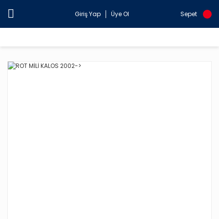
Giriş Yap
Üye Ol
Sepet