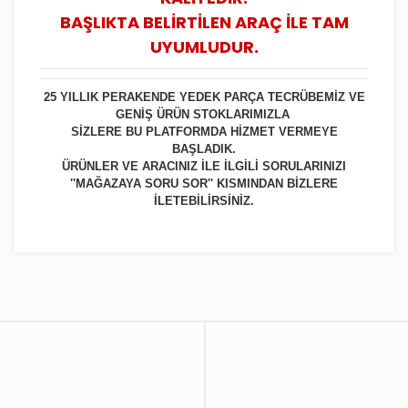
BAŞLIKTA BELİRTİLEN ARAÇ İLE TAM
UYUMLUDUR.
25 YILLIK PERAKENDE YEDEK PARÇA TECRÜBEMİZ VE
GENİŞ ÜRÜN STOKLARIMIZLA
SİZLERE BU PLATFORMDA HİZMET VERMEYE
BAŞLADIK.
ÜRÜNLER VE ARACINIZ İLE İLGİLİ SORULARINIZI
''MAĞAZAYA SORU SOR'' KISMINDAN BİZLERE
İLETEBİLİRSİNİZ.
Bu ürüne ilk yorumu siz yapın!
Yorum Yaz