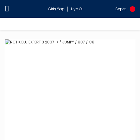
Giriş Yap
Üye Ol
Sepet