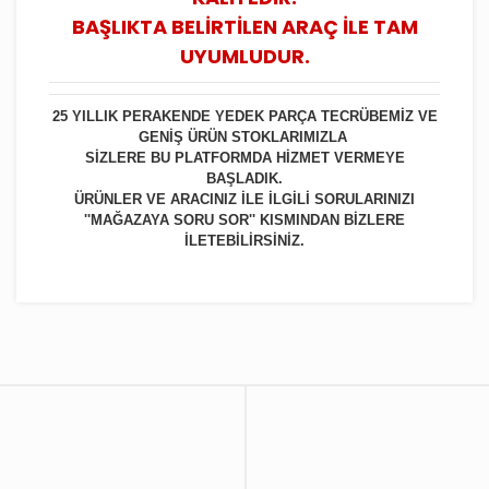
BAŞLIKTA BELİRTİLEN ARAÇ İLE TAM
UYUMLUDUR.
25 YILLIK PERAKENDE YEDEK PARÇA TECRÜBEMİZ VE
GENİŞ ÜRÜN STOKLARIMIZLA
SİZLERE BU PLATFORMDA HİZMET VERMEYE
BAŞLADIK.
ÜRÜNLER VE ARACINIZ İLE İLGİLİ SORULARINIZI
''MAĞAZAYA SORU SOR'' KISMINDAN BİZLERE
İLETEBİLİRSİNİZ.
Bu ürüne ilk yorumu siz yapın!
Yorum Yaz