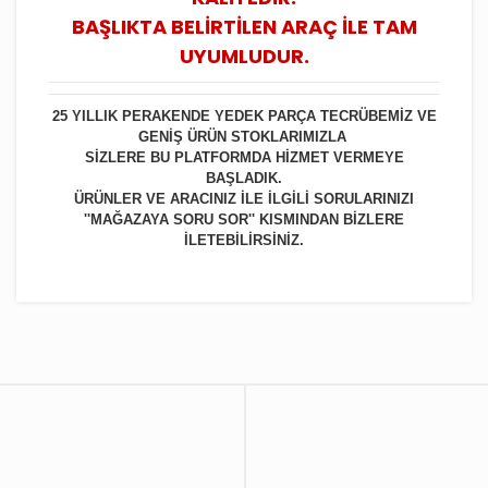
BAŞLIKTA BELİRTİLEN ARAÇ İLE TAM
UYUMLUDUR.
25 YILLIK PERAKENDE YEDEK PARÇA TECRÜBEMİZ VE
GENİŞ ÜRÜN STOKLARIMIZLA
SİZLERE BU PLATFORMDA HİZMET VERMEYE
BAŞLADIK.
ÜRÜNLER VE ARACINIZ İLE İLGİLİ SORULARINIZI
''MAĞAZAYA SORU SOR'' KISMINDAN BİZLERE
İLETEBİLİRSİNİZ.
Bu ürüne ilk yorumu siz yapın!
Yorum Yaz