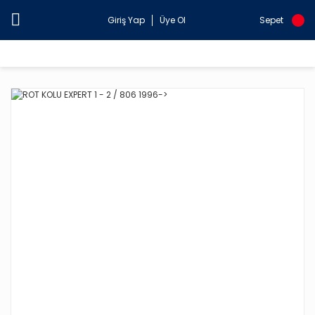
Giriş Yap
Üye Ol
Sepet