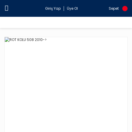
Giriş Yap
Üye Ol
Sepet