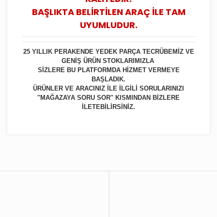
BAŞLIKTA BELİRTİLEN ARAÇ İLE TAM
UYUMLUDUR.
25 YILLIK PERAKENDE YEDEK PARÇA TECRÜBEMİZ VE
GENİŞ ÜRÜN STOKLARIMIZLA
SİZLERE BU PLATFORMDA HİZMET VERMEYE
BAŞLADIK.
ÜRÜNLER VE ARACINIZ İLE İLGİLİ SORULARINIZI
''MAĞAZAYA SORU SOR'' KISMINDAN BİZLERE
İLETEBİLİRSİNİZ.
Bu ürüne ilk yorumu siz yapın!
Yorum Yaz