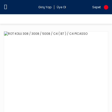
Giriş Yap
Üye Ol
Sepet