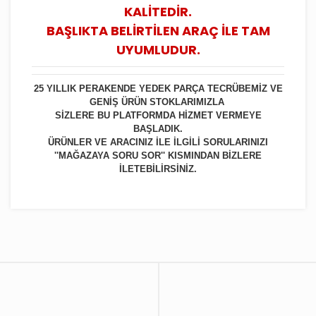
KALİTEDİR.
BAŞLIKTA BELİRTİLEN ARAÇ İLE TAM
UYUMLUDUR.
25 YILLIK PERAKENDE YEDEK PARÇA TECRÜBEMİZ VE
GENİŞ ÜRÜN STOKLARIMIZLA
SİZLERE BU PLATFORMDA HİZMET VERMEYE
BAŞLADIK.
ÜRÜNLER VE ARACINIZ İLE İLGİLİ SORULARINIZI
''MAĞAZAYA SORU SOR'' KISMINDAN BİZLERE
İLETEBİLİRSİNİZ.
Bu ürüne ilk yorumu siz yapın!
Yorum Yaz