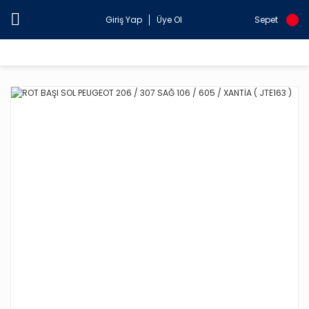
Giriş Yap
Üye Ol
Sepet