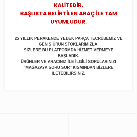
KALİTEDİR.
BAŞLIKTA BELİRTİLEN ARAÇ İLE TAM
UYUMLUDUR.
25 YILLIK PERAKENDE YEDEK PARÇA TECRÜBEMİZ VE
GENİŞ ÜRÜN STOKLARIMIZLA
SİZLERE BU PLATFORMDA HİZMET VERMEYE
BAŞLADIK.
ÜRÜNLER VE ARACINIZ İLE İLGİLİ SORULARINIZI
''MAĞAZAYA SORU SOR'' KISMINDAN BİZLERE
İLETEBİLİRSİNİZ.
Bu ürüne ilk yorumu siz yapın!
Yorum Yaz