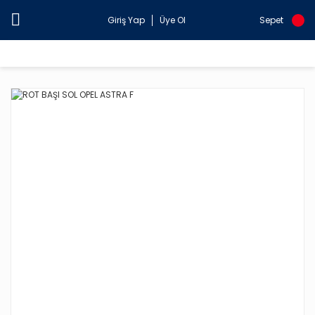
Giriş Yap
Üye Ol
Sepet