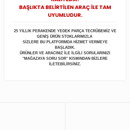
BAŞLIKTA BELİRTİLEN ARAÇ İLE TAM
UYUMLUDUR.
25 YILLIK PERAKENDE YEDEK PARÇA TECRÜBEMİZ VE
GENİŞ ÜRÜN STOKLARIMIZLA
SİZLERE BU PLATFORMDA HİZMET VERMEYE
BAŞLADIK.
ÜRÜNLER VE ARACINIZ İLE İLGİLİ SORULARINIZI
''MAĞAZAYA SORU SOR'' KISMINDAN BİZLERE
İLETEBİLİRSİNİZ.
Bu ürüne ilk yorumu siz yapın!
Yorum Yaz