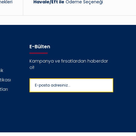
ekleri
Havale/Eft ile
Ödeme Seçeneği
E-Bülten
Kampanya ve fırsatlardan haberdar
ol!
ik
itikası
ları