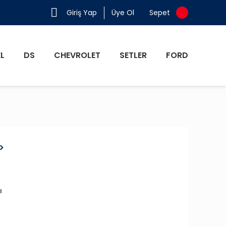
Giriş Yap
Üye Ol
Sepet
L
DS
CHEVROLET
SETLER
FORD
>
ı