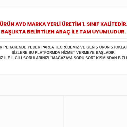
ÜRÜN AYD MARKA YERLİ ÜRETİM 1. SINIF KALİTEDİR
BAŞLIKTA BELİRTİLEN ARAÇ İLE TAM UYUMLUDUR.
LIK PERAKENDE YEDEK PARÇA TECRÜBEMİZ VE GENİŞ ÜRÜN STOKLA
SİZLERE BU PLATFORMDA HİZMET VERMEYE BAŞLADIK.
 İLE İLGİLİ SORULARINIZI ''MAĞAZAYA SORU SOR'' KISMINDAN BİZL
Bu ürüne ilk yorumu siz yapın!
Yorum Yaz