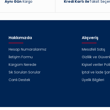
Aynı Gün
Kargo
Kredi Kartı ile
Taksit Seçen
Hakkımızda
Alışveriş
Hesap Numaralarımız
Mesafeli Satış
İletişim Formu
Gizlilik ve Güvenl
Kargom Nerede
Kişisel veriler Pol
Sık Sorulan Sorular
İptal ve İade Şart
Canlı Destek
Üyelik Bilgileri