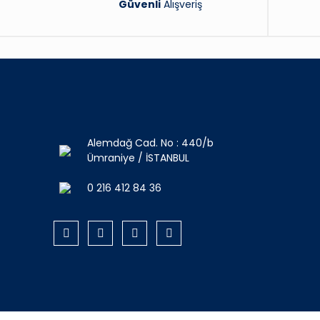
Güvenli
Alışveriş
Alemdağ Cad. No : 440/b
Ümraniye / İSTANBUL
0 216 412 84 36