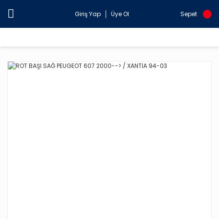
Giriş Yap
Üye Ol
Sepet