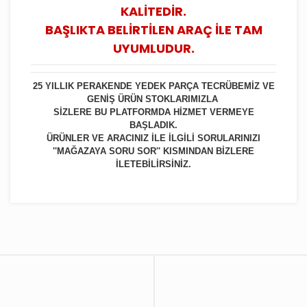
KALİTEDİR.
BAŞLIKTA BELİRTİLEN ARAÇ İLE TAM
UYUMLUDUR.
25 YILLIK PERAKENDE YEDEK PARÇA TECRÜBEMİZ VE
GENİŞ ÜRÜN STOKLARIMIZLA
SİZLERE BU PLATFORMDA HİZMET VERMEYE
BAŞLADIK.
ÜRÜNLER VE ARACINIZ İLE İLGİLİ SORULARINIZI
''MAĞAZAYA SORU SOR'' KISMINDAN BİZLERE
İLETEBİLİRSİNİZ.
Bu ürüne ilk yorumu siz yapın!
Yorum Yaz