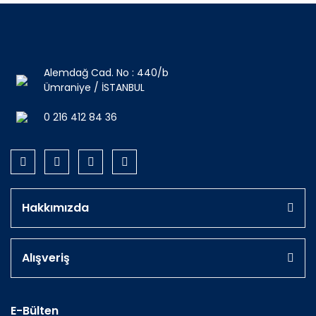
Alemdağ Cad. No : 440/b
Ümraniye / İSTANBUL
0 216 412 84 36
Hakkımızda
Alışveriş
E-Bülten