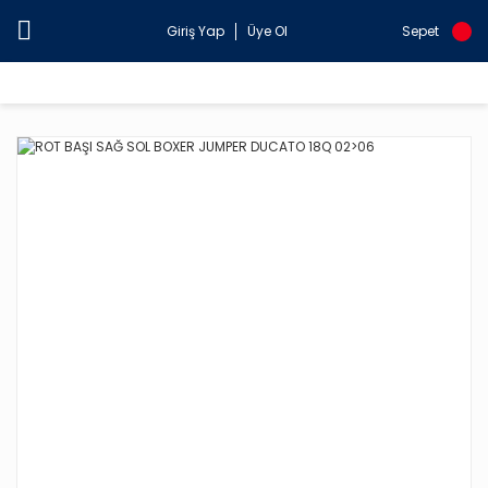
Giriş Yap
Üye Ol
Sepet