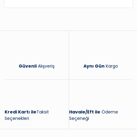
Bu ürüne ilk yorumu siz yapın!
Yorum Yaz
Güvenli
Alışveriş
Aynı Gün
Kargo
Kredi Kartı ile
Taksit
Havale/Eft ile
Ödeme
Seçenekleri
Seçeneği