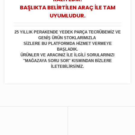
BAŞLIKTA BELİRTİLEN ARAÇ İLE TAM
UYUMLUDUR.
25 YILLIK PERAKENDE YEDEK PARÇA TECRÜBEMİZ VE
GENİŞ ÜRÜN STOKLARIMIZLA
SİZLERE BU PLATFORMDA HİZMET VERMEYE
BAŞLADIK.
ÜRÜNLER VE ARACINIZ İLE İLGİLİ SORULARINIZI
''MAĞAZAYA SORU SOR'' KISMINDAN BİZLERE
İLETEBİLİRSİNİZ.
Bu ürüne ilk yorumu siz yapın!
Yorum Yaz