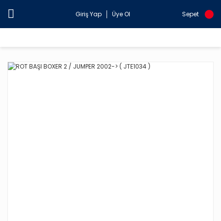
Giriş Yap
Üye Ol
Sepet