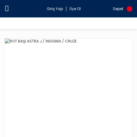
Giriş Yap
Üye Ol
Sepet