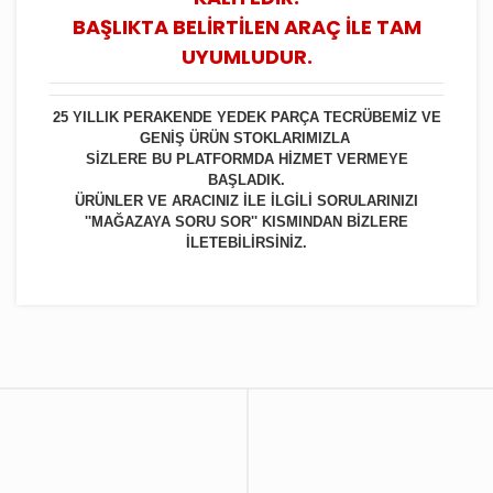
BAŞLIKTA BELİRTİLEN ARAÇ İLE TAM
UYUMLUDUR.
25 YILLIK PERAKENDE YEDEK PARÇA TECRÜBEMİZ VE
GENİŞ ÜRÜN STOKLARIMIZLA
SİZLERE BU PLATFORMDA HİZMET VERMEYE
BAŞLADIK.
ÜRÜNLER VE ARACINIZ İLE İLGİLİ SORULARINIZI
''MAĞAZAYA SORU SOR'' KISMINDAN BİZLERE
İLETEBİLİRSİNİZ.
Bu ürüne ilk yorumu siz yapın!
Yorum Yaz