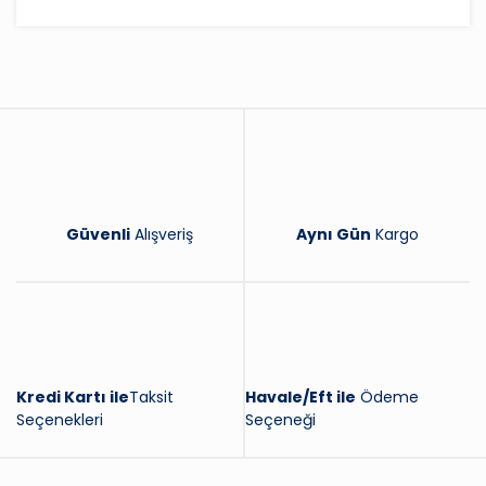
Bu ürüne ilk yorumu siz yapın!
Yorum Yaz
Güvenli
Alışveriş
Aynı Gün
Kargo
Kredi Kartı ile
Taksit
Havale/Eft ile
Ödeme
Seçenekleri
Seçeneği