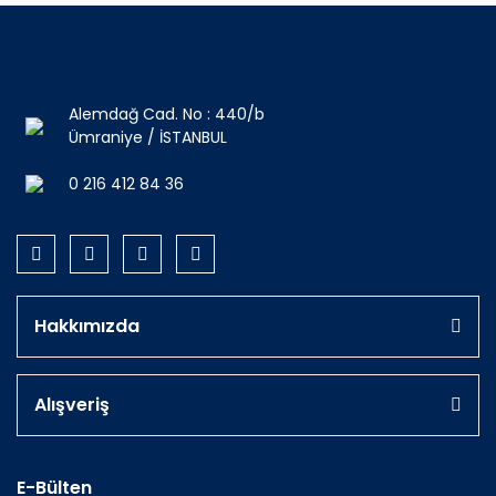
Alemdağ Cad. No : 440/b
Ümraniye / İSTANBUL
0 216 412 84 36
Hakkımızda
Alışveriş
E-Bülten