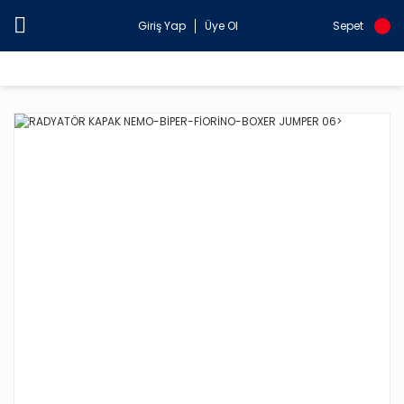
Giriş Yap
Üye Ol
Sepet