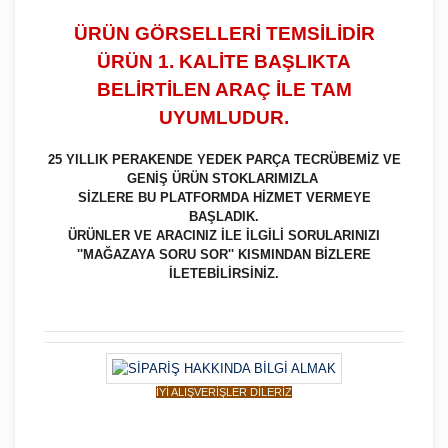
ÜRÜN GÖRSELLERİ TEMSİLİDİR
ÜRÜN 1. KALİTE BAŞLIKTA
BELİRTİLEN ARAÇ İLE TAM
UYUMLUDUR.
25 YILLIK PERAKENDE YEDEK PARÇA TECRÜBEMİZ VE
GENİŞ ÜRÜN STOKLARIMIZLA
SİZLERE BU PLATFORMDA HİZMET VERMEYE
BAŞLADIK.
ÜRÜNLER VE ARACINIZ İLE İLGİLİ SORULARINIZI
''MAĞAZAYA SORU SOR'' KISMINDAN BİZLERE
İLETEBİLİRSİNİZ.
İYİ ALIŞVERİŞLER DİLERİZ
Bu ürüne ilk yorumu siz yapın!