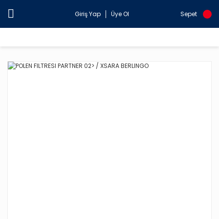
Giriş Yap
Üye Ol
Sepet