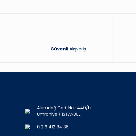
Güvenli
Alışveriş
Alemdağ Cad. No : 440/b
Ümraniye / İSTANBUL
0 216 412 84 36