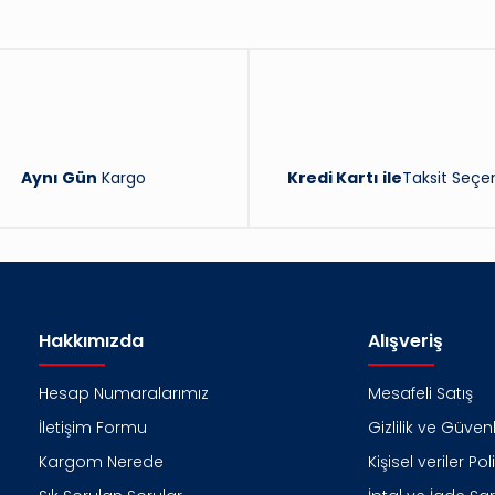
Yorum Yaz
Aynı Gün
Kargo
Kredi Kartı ile
Taksit Seçen
Hakkımızda
Alışveriş
Hesap Numaralarımız
Mesafeli Satış
İletişim Formu
Gizlilik ve Güvenl
Kargom Nerede
Kişisel veriler Pol