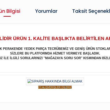
ün Bilgisi
Yorumlar
Taksit Seçenekl
İDİR ÜRÜN 1. KALİTE BAŞLIKTA BELİRTİLEN 
LIK PERAKENDE YEDEK PARÇA TECRÜBEMİZ VE GENİŞ ÜRÜN STOKLA
SİZLERE BU PLATFORMDA HİZMET VERMEYE BAŞLADIK.
 İLE İLGİLİ SORULARINIZI ''MAĞAZAYA SORU SOR'' KISMINDAN BİZL
İYİ ALIŞVERİŞLER DİLERİZ
Bu ürüne ilk yorumu siz yapın!