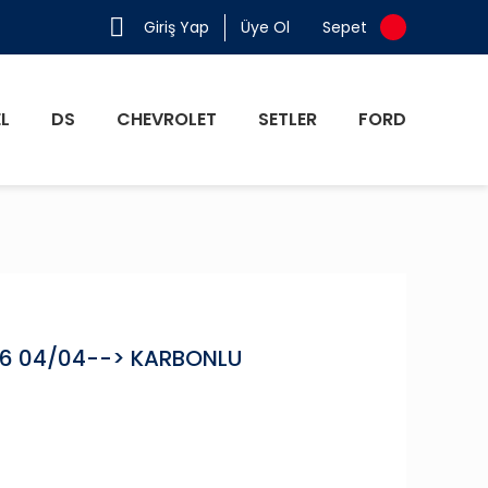
Giriş Yap
Üye Ol
Sepet
L
DS
CHEVROLET
SETLER
FORD
-C6 04/04--> KARBONLU