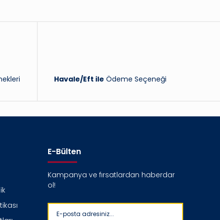
ekleri
Havale/Eft ile
Ödeme Seçeneği
E-Bülten
Kampanya ve fırsatlardan haberdar
ol!
ik
itikası